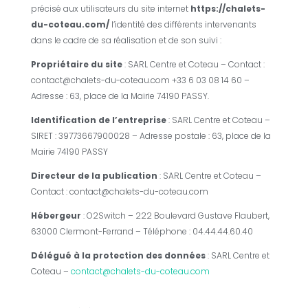
précisé aux utilisateurs du site internet
https://chalets-
du-coteau.com/
l’identité des différents intervenants
dans le cadre de sa réalisation et de son suivi :
Propriétaire du site
:
SARL Centre et Coteau
– Contact :
contact@chalets-du-coteau.com
+33 6 03 08 14 60
–
Adresse : 6
3, place de la Mairie 74190 PASSY
.
Identification de l’entreprise
:
SARL Centre et Coteau
–
SIRET : 39773667900028 – Adresse postale : 6
3, place de la
Mairie 74190 PASSY
Directeur de la publication
:
SARL Centre et Coteau
–
Contact : contact@chalets-du-coteau.com
Hébergeur
: O2Switch – 222 Boulevard Gustave Flaubert,
63000 Clermont-Ferrand – Téléphone : 04.44.44.60.40
Délégué à la protection des données
:
SARL Centre et
Coteau
–
contact@chalets-du-coteau.com