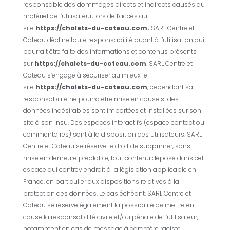
responsable des dommages directs et indirects causés au
matériel de l’utilisateur, lors de l’accès au
site
https://chalets-du-coteau.com.
SARL Centre et
Coteau
décline toute responsabilité quant à l’utilisation qui
pourrait être faite des informations et contenus présents
sur
https://chalets-du-coteau.com
.
SARL Centre et
Coteau
s’engage à sécuriser au mieux le
site
https://chalets-du-coteau.com
, cependant sa
responsabilité ne pourra être mise en cause si des
données indésirables sont importées et installées sur son
site à son insu. Des espaces interactifs (espace contact ou
commentaires) sont à la disposition des utilisateurs.
SARL
Centre et Coteau
se réserve le droit de supprimer, sans
mise en demeure préalable, tout contenu déposé dans cet
espace qui contreviendrait à la législation applicable en
France, en particulier aux dispositions relatives à la
protection des données. Le cas échéant,
SARL Centre et
Coteau
se réserve également la possibilité de mettre en
cause la responsabilité civile et/ou pénale de l’utilisateur,
notamment en cas de message à caractère raciste,